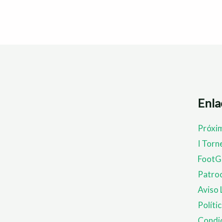
Enla
Próxi
I Torn
FootG
Patroc
Aviso 
Políti
Condic