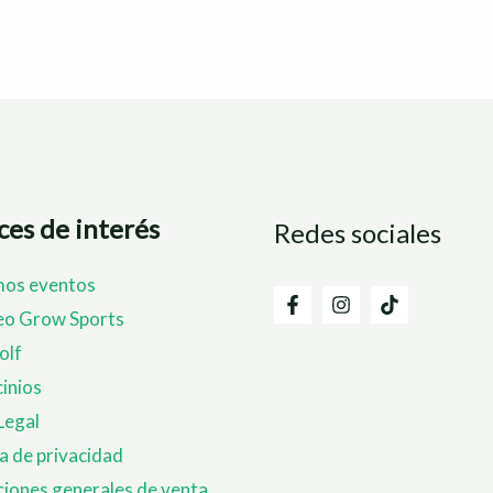
ces de interés
Redes sociales
mos eventos
eo Grow Sports
olf
inios
Legal
ca de privacidad
iones generales de venta