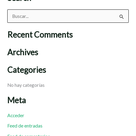
B
u
Recent Comments
s
c
Archives
a
r
Categories
p
o
No hay categorías
r
Meta
:
Acceder
Feed de entradas