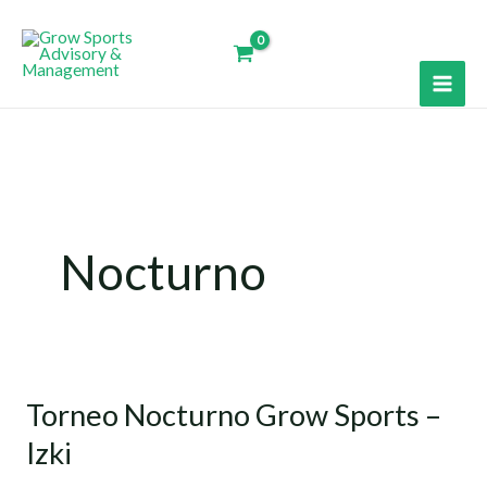
Ir
al
contenido
Nocturno
Torneo Nocturno Grow Sports –
Torneo
Nocturno
Izki
Grow