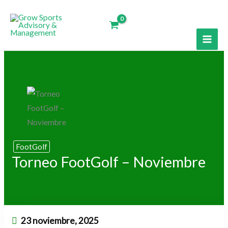
Ir
al
contenido
FootGolf
Torneo FootGolf – Noviembre
23 noviembre, 2025