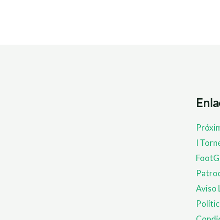
Enla
Próxi
I Torn
FootG
Patroc
Aviso 
Políti
Condic