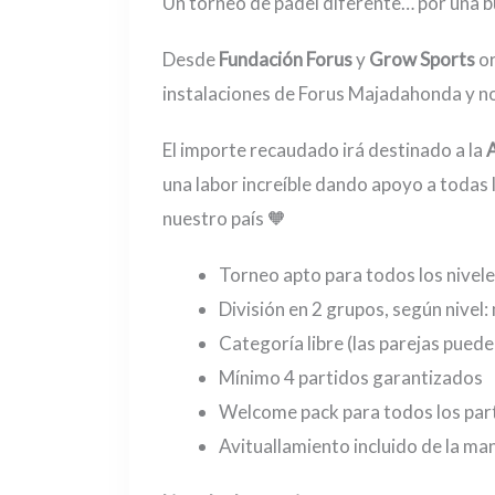
Un torneo de padel diferente… por una b
Desde
Fundación Forus
y
Grow Sports
or
instalaciones de Forus Majadahonda y no
El importe recaudado irá destinado a la
A
una labor increíble dando apoyo a todas 
nuestro país 🧡
Torneo apto para todos los nivele
División en 2 grupos, según nivel
Categoría libre (las parejas pued
Mínimo 4 partidos garantizados
Welcome pack para todos los par
Avituallamiento incluido de la m