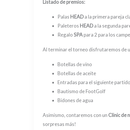
Listado de premios:
Palas
HEAD
a la primera pareja cl
Paleteros
HEAD
a la segunda pare
Regalo
SPA
para 2 para los campe
Al terminar el torneo disfrutaremos de 
Botellas de vino
Botellas de aceite
Entradas para el siguiente partid
Bautismo de FootGolf
Bidones de agua
Asimismo, contaremos con un
Clinic de
sorpresas más!