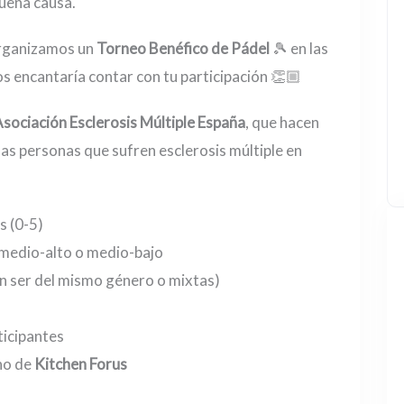
uena causa.
ganizamos un
Torneo Benéfico de Pádel
🎾 en las
s encantaría contar con tu participación 👏🏼
sociación Esclerosis Múltiple España
, que hacen
las personas que sufren esclerosis múltiple en
s (0-5)
: medio-alto o medio-bajo
en ser del mismo género o mixtas)
ticipantes
ano de
Kitchen Forus