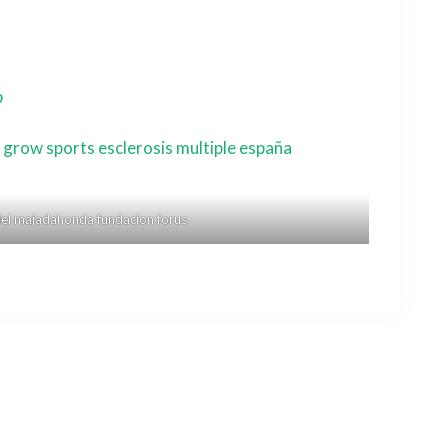
p
el majadahonda fundacion forus