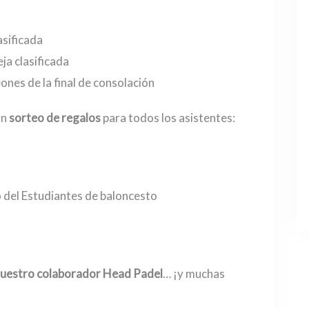
asificada
ja clasificada
ones de la final de consolación
un
sorteo de regalos
para todos los asistentes:
o del Estudiantes de baloncesto
 nuestro colaborador Head Padel
… ¡y muchas