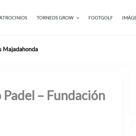
ATROCINIOS
TORNEOS GROW
FOOTGOLF
IMÁG
This event has 
as Majadahonda
 Padel – Fundación