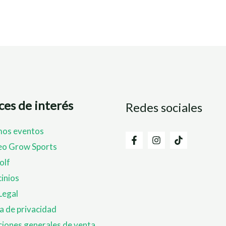
ces de interés
Redes sociales
mos eventos
eo Grow Sports
olf
inios
Legal
ca de privacidad
iones generales de venta