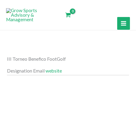
Ir
al
contenido
III Torneo Benefico FootGolf
Designation
Email
website